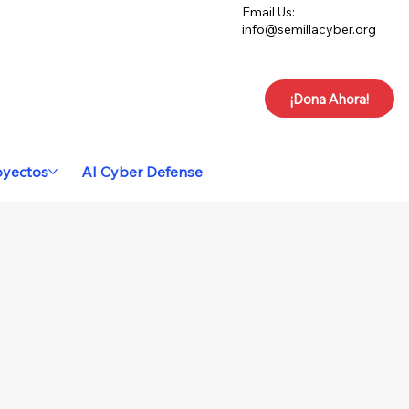
Email Us:
info@semillacyber.org
¡Dona Ahora!
oyectos
AI Cyber Defense